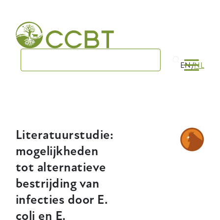
Skip
to
main
navigation
EN
NL
Literatuurstudie:
mogelijkheden
tot alternatieve
bestrijding van
infecties door E.
coli en E.