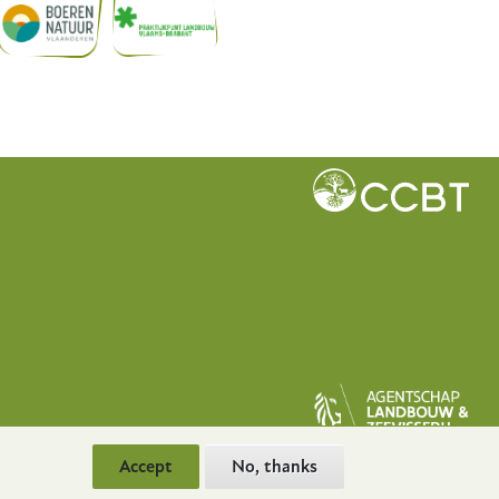
Accept
No, thanks