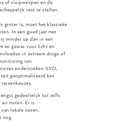
es of sluipwespen en de
chappelijk vast te stellen. ​
s groter is, moet het klassieke
en. In een goed jaar met
ry minder op dan in een
 en gewas voor licht en
nvloeden in extreem droge of
 monitoring van
ersites onderzoeken ILVO,
teit geoptimaliseerd kan
 rassenkeuzes.
engst gedeeltelijk tot zelfs
 en noten. Er is
 van lokale noten,
r nog