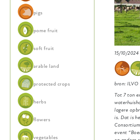
pigs
pome fruit
soft fruit
15/10/2024
arable land
bron: ILVO
protected crops
Tot 7 ton e
herbs
waterhuisho
lagere opbr
is. Dat is 
flowers
Consortium 
event “Boe
vegetables