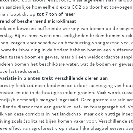
atcontext, boomsoort, enzovoort, maar algemeen slaan landbo
een aanzienlijke hoeveelheid extra CO2
op door het toevoegen
men loopt dit op
tot 7 ton of meer
.
rend of beschermend microklimaat
 ook een bewezen
bufferende werking van bomen op de omgevi
erslag. Bij extreme weersomstandigheden breken bomen stra
sen, zorgen voor schaduw en beschutting voor grazend vee, e
 waterhuishouding in de bodem hebben bomen een bufferend ef
den tussen boom en gewas, maar bij een weldoordachte aanpl
rdelen bomen het beschikbare water, wat de bodem en gewas
overlast reduceert.
variatie in planten trekt verschillende dieren aan
orestry leidt tot meer biodiversiteit door toevoeging van ho
ensoorten die in de houtige stroken groeien. Vaak wordt tuss
enrijk/bloemenrijk mengsel ingezaaid. Deze grotere variatie aa
hillende diersoorten een geschikt leef- en fourageergebied. 
ik van deze corridors in het landschap, maar ook nuttige inse
iving zoals (solitaire) bijen komen vaker voor. Verschillende 
ieve effect van agroforestry op natuurlijke plaagbeheersers aa