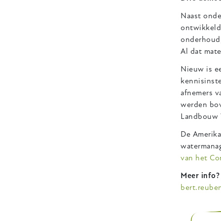
Naast onde
ontwikkeld 
onderhoud,
Al dat mate
Nieuw is 
kennisinst
afnemers va
werden bov
Landbouw Vl
De Amerika
watermanag
van het Co
Meer info?
bert.reube