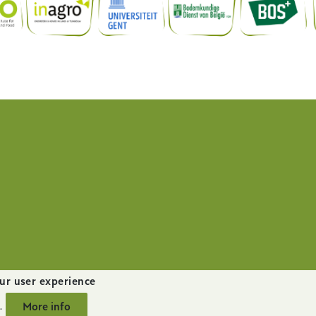
ur user experience
website by
startx
More info
.