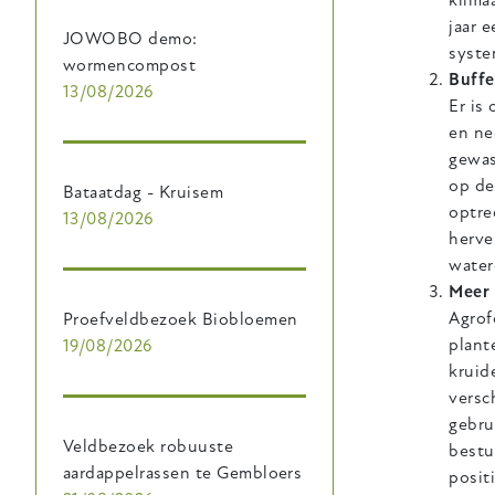
klima
jaar 
JOWOBO demo:
syste
wormencompost
Buffe
13/08/2026
Er is
en ne
gewas
op de
Bataatdag - Kruisem
optre
13/08/2026
herve
water
Meer 
Agrof
Proefveldbezoek Biobloemen
plant
19/08/2026
kruid
versc
gebru
Veldbezoek robuuste
bestu
aardappelrassen te Gembloers
posit