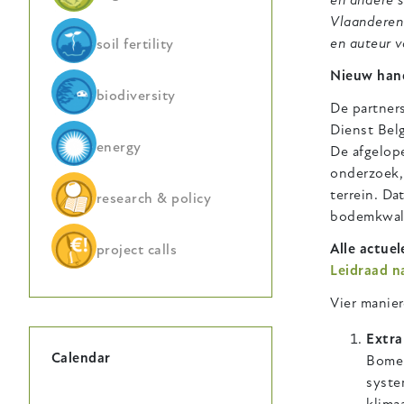
en andere 
Vlaanderen
en auteur 
soil fertility
Nieuw hand
biodiversity
De partner
Dienst Bel
energy
De afgelope
onderzoek,
terrein. Da
research & policy
bodemkwalit
Alle actuel
project calls
Leidraad n
Vier mani
Extra
Calendar
Bomen
syste