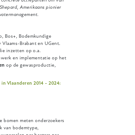
 concrete actiepunten om van
Shepard, Amerikaans pionier
 watermanagement.
gro, Bos+, Bodemkundige
uw Vlaams-Brabant en UGent.
ie inzetten op o.a.
dswerk en implementatie op het
en
op de gewasproductie,
in Vlaanderen 2014 - 2024:
 de bomen meten onderzoekers
ijk van bodemtype,