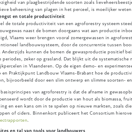
zigheid van plaagbestrijdende soorten zoals lieveheersbeestj
tieve beheersing van plagen in het perceel, is moeilijker wetens
ngst en totale productiviteit
l de totale productiviteit van een agroforestry systeem steed
ouwgewas naast de bomen doorgaans wat aan productie inboet
igd, Vlaams weer brengen vooral zomergewassen in agroforest
ntioneel landbouwsysteem, door de concurrentie tussen boom
. Anderzijds kunnen de bomen de gewasproductie positief beï
 periodes, zeker op grasland. Dat blijkt uit de systematische
ijkpercelen in Vlaanderen. Op de eigen demo- en experimente
o en Praktijkpunt Landbouw Vlaams-Brabant hoe de productivi
n, bijvoorbeeld door een slim ontwerp en slimme soorten- en
basisprincipes van agroforestry is dat de afname in gewasopbr
enseerd wordt door de productie van hout als biomassa, fruit
ding en een kans om in te spelen op nieuwe markten, zoals die
ppen of ciders. Binnenkort publiceert het Consortium hierove
jectrapporten
.
ites en tal van tools voor landbouwers