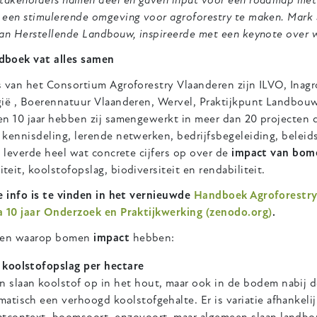
stakeholders namen deel en gaven input voor een roadmap met
 een stimulerende omgeving voor agroforestry te maken. Mark 
van Herstellende Landbouw, inspireerde met een keynote over
boek vat alles samen
s van het Consortium Agroforestry Vlaanderen zijn ILVO, Ina
gië , Boerennatuur Vlaanderen, Wervel, Praktijkpunt Landbo
n 10 jaar hebben zij samengewerkt in meer dan 20 projecten d
 kennisdeling, lerende netwerken, bedrijfsbegeleiding, belei
t leverde heel wat concrete cijfers op over de
impact van bom
eit, koolstofopslag, biodiversiteit en rendabiliteit.
e info is te vinden in het vernieuwde
Handboek Agroforestry 
a 10 jaar Onderzoek en Praktijkwerking (zenodo.org)
.
eren waarop bomen
impact
hebben:
 koolstofopslag per hectare
 slaan koolstof op in het hout, maar ook in de bodem nabij
matisch een verhoogd koolstofgehalte. Er is variatie afhankel