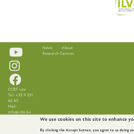
Footer-
News
About
Research Centres
menu
CCBT vzw
Tel: +32 9 331
60 85
Mail:
info@ccbt.be
Schaessestraat
We use cookies on this site to enhance yo
18, 9070
Destelbergen
By clicking the Accept button, you agree to us doing so