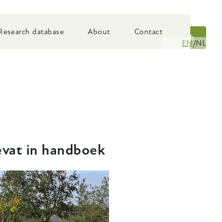
Research database
About
Contact
Search
EN
NL
evat in handboek