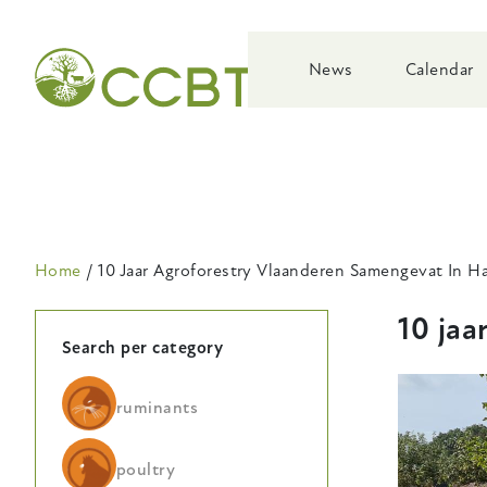
Skip
to
main
News
Calendar
navigation
Breadcrumb
Home
10 Jaar Agroforestry Vlaanderen Samengevat In 
10 ja
Search per category
ruminants
poultry