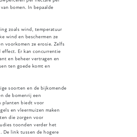
uwpercelen per hectare per
 van bomen. In bepaalde
ng zoals wind, temperatuur
kke wind en beschermen ze
n voorkomen ze erosie. Zelfs
fect. Er kan concurrentie ​
ant en beheer vertragen en
sen ten goede komt en
utige soorten en de bijkomende
en de bomenrij een
n planten biedt voor
Vogels en vleermuizen maken
cten die zorgen voor
studies toonden verder het
n. De link tussen de hogere