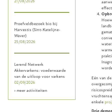
21/08/2026
aanwe
effec
Opbre
Hoewe
Proefveldbezoek bio bij
landb
Harvestis (Sint-Katelijne-
gemat
Waver)
conve
25/08/2026
water
warme
prakt
Inagr
Lerend Netwerk
worde
Akkervarkens: voederwaarde
van de uitloop voor varkens
Eén van de 
02/09/2026
overgecomp
risicosprei
› meer activiteiten
vruchtensa
enkele
pro
Drie demos