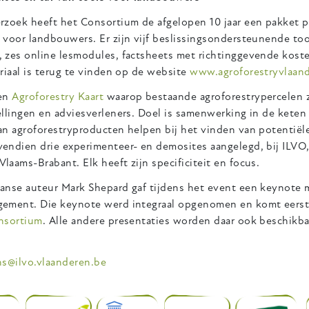
rzoek heeft het Consortium de afgelopen 10 jaar een pakket 
voor landbouwers. Er zijn vijf beslissingsondersteunende tool
 zes online lesmodules, factsheets met richtinggevende kost
riaal is terug te vinden op de website
www.agroforestryvlaan
een
Agroforestry Kaart
waarop bestaande agroforestrypercelen z
ellingen en adviesverleners. Doel is samenwerking in de kete
n agroforestryproducten helpen bij het vinden van potentiële
endien drie experimenteer- en demosites aangelegd, bij ILVO,
aams-Brabant. Elk heeft zijn specificiteit en focus.
anse auteur Mark Shepard gaf tijdens het event een keynote 
ement. Die keynote werd integraal opgenomen en komt eerst
nsortium
. Alle andere presentaties worden daar ook beschikba
ns@ilvo.vlaanderen.be