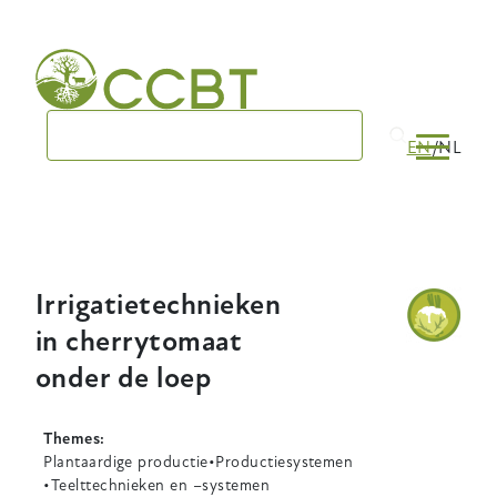
Skip
to
main
navigation
EN
NL
Irrigatietechnieken
in cherrytomaat
onder de loep
Themes
Plantaardige productie
Productiesystemen
Teelttechnieken en –systemen