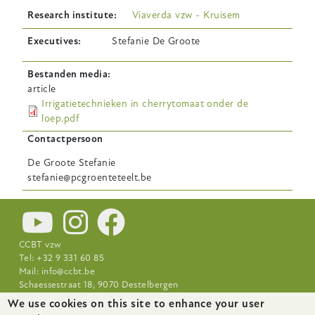
Research institute
Viaverda vzw - Kruisem
Executives
Stefanie De Groote
Bestanden media
article
Irrigatietechnieken in cherrytomaat onder de
loep.pdf
Contactpersoon
De Groote
Stefanie
stefanie@pcgroenteteelt.be
CCBT vzw
Tel: +32 9 331 60 85
Mail:
info@ccbt.be
Schaessestraat 18, 9070 Destelbergen
We use cookies on this site to enhance your user
Footer-
News
About
Research Centres