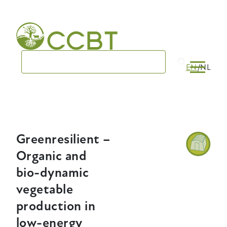
Skip
to
main
navigation
EN
NL
Greenresilient –
Organic and
bio-dynamic
vegetable
production in
low-energy