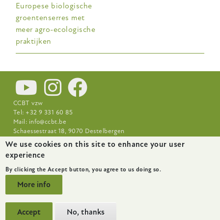
Europese biologische
groentenserres met
meer agro-ecologische
praktijken
CCBT vzw
Tel: +32 9 331 60 85
Mail:
info@ccbt.be
Schaessestraat 18, 9070 Destelbergen
We use cookies on this site to enhance your user
Footer-
News
About
Research Centres
experience
menu
By clicking the Accept button, you agree to us doing so.
More info
Accept
No, thanks
website by
startx