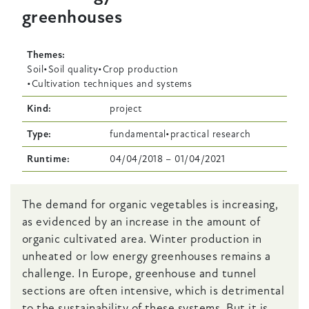
greenhouses
Themes
Soil
Soil quality
Crop production
Cultivation techniques and systems
Kind
project
Type
fundamental
practical research
Runtime
04/04/2018
–
01/04/2021
Body
The demand for organic vegetables is increasing,
as evidenced by an increase in the amount of
organic cultivated area. Winter production in
unheated or low energy greenhouses remains a
challenge. In Europe, greenhouse and tunnel
sections are often intensive, which is detrimental
to the sustainability of these systems. But it is