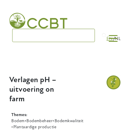
Skip
to
main
navigation
EN
NL
Verlagen pH –
uitvoering on
farm
Themes
Bodem
Bodembeheer
Bodemkwaliteit
Plantaardige productie