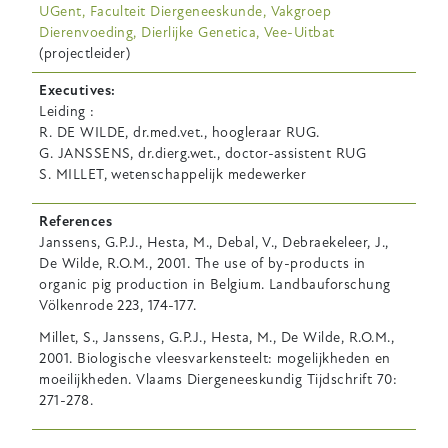
UGent, Faculteit Diergeneeskunde, Vakgroep
Dierenvoeding, Dierlijke Genetica, Vee-Uitbat
(projectleider)
Executives
Leiding :
R. DE WILDE, dr.med.vet., hoogleraar RUG.
G. JANSSENS, dr.dierg.wet., doctor-assistent RUG
S. MILLET, wetenschappelijk medewerker
References
Janssens, G.P.J., Hesta, M., Debal, V., Debraekeleer, J.,
De Wilde, R.O.M., 2001. The use of by-products in
organic pig production in Belgium. Landbauforschung
Völkenrode 223, 174-177.
Millet, S., Janssens, G.P.J., Hesta, M., De Wilde, R.O.M.,
2001. Biologische vleesvarkensteelt: mogelijkheden en
moeilijkheden. Vlaams Diergeneeskundig Tijdschrift 70:
271-278.