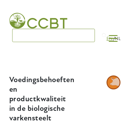
Skip
to
main
navigation
EN
NL
Voedingsbehoeften
en
productkwaliteit
in de biologische
varkensteelt