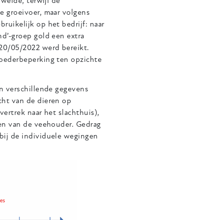
 weide, terwijl de
e groeivoer, maar volgens
uikelijk op het bedrijf: naar
nd’-groep gold een extra
 20/05/2022 werd bereikt.
voederbeperking ten opzichte
en verschillende gegevens
cht van de dieren op
ertrek naar het slachthuis),
ren van de veehouder. Gedrag
bij de individuele wegingen