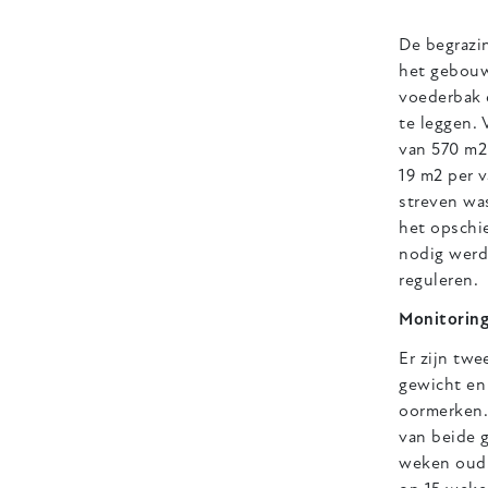
De begrazin
het gebouw
voederbak 
te leggen. 
van 570 m2
19 m2 per 
streven was
het opschie
nodig werd
reguleren.
Monitoring
Er zijn tw
gewicht en
oormerken.
van beide 
weken oud.