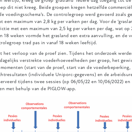
 leeftijd, kreeg de groep ‘grasland’ iedere dag toegang tot de
ep dit niet kreeg. Beide groepen kregen hetzelfde commerciël
de voedingsschema’s. De controlegroep werd gevoerd zoals gebr
t een maximum van 2,8 kg per varken per dag. Voor de ‘grasla
rictie met een maximum van 2,5 kg per varken per dag, wat op
en 18 weken vormde het grasland een extra aanvulling, en de 
rolegroep trad pas in vanaf 18 weken leeftijd.
at het verloop van de proef zien. Tijdens het onderzoek werd
 dagelijks verstrekte voederhoeveelheden per groep, het gewi
 momenten (start van de proef, start van de voederbeperking, v
achtresultaten (individuele Uniporc-gegevens) en de arbeidsu
erveerd tijdens twee sessies (op 06/05/22 en 10/06/2022) en 
ren met behulp van de PIGLOW-app.