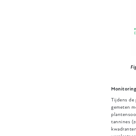
Fi
Monitoring
Tijdens de
gemeten me
plantensoo
tannines (z
kwadranten 