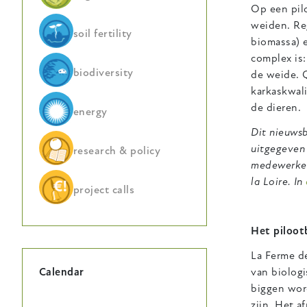
Op een pil
weiden. Re
soil fertility
biomassa) e
complex is
biodiversity
de weide. Q
karkaskwali
de dieren.
energy
Dit nieuwsb
uitgegeven
research & policy
medewerker
la Loire. In
project calls
Het piloot
La Ferme de
van biolog
Calendar
biggen wor
zijn. Het a