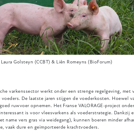
Laura Golsteyn (CCBT) & Liên Romeyns (BioForum)
sche varkenssector werkt onder een strenge regelgeving, met 
 voeders. De laatste jaren stijgen de voederkosten. Hoewel v
goed ruwvoer opnemen. Het Franse VALORAGE-project onderz
nteressant is voor vleesvarkens als voederstrategie. Dankzij 
et name vers gras via weidegang), kunnen boeren minder afha
e, vaak dure en geïmporteerde krachtvoeders.