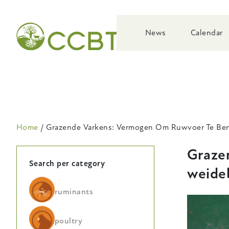
Skip
to
main
News
Calendar
navigation
Breadcrumb
Home
Grazende Varkens: Vermogen Om Ruwvoer Te Ben
Graze
Search per category
weide
ruminants
poultry