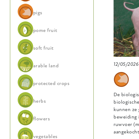
pigs
pome fruit
soft fruit
12/05/2026
arable land
protected crops
De biologi
herbs
biologische
kunnen ze 
beweiding i
flowers
ruwvoer (m
aangekocht
vegetables