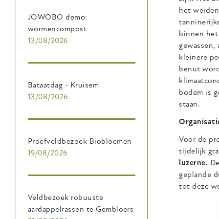
het weiden
JOWOBO demo:
tanninerijk
wormencompost
binnen het
13/08/2026
gewassen, 
kleinere p
benut word
klimaatcond
Bataatdag - Kruisem
bodem is g
13/08/2026
staan.
Organisati
Voor de pro
Proefveldbezoek Biobloemen
tijdelijk g
19/08/2026
luzerne.
De 
geplande du
tot deze w
Veldbezoek robuuste
aardappelrassen te Gembloers