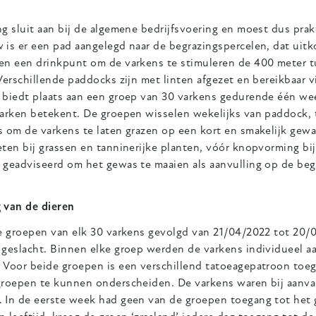
g sluit aan bij de algemene bedrijfsvoering en moest dus prakt
 is er een pad aangelegd naar de begrazingspercelen, dat uit
en een drinkpunt om de varkens te stimuleren de 400 meter tu
Verschillende paddocks zijn met linten afgezet en bereikbaar v
 biedt plaats aan een groep van 30 varkens gedurende één we
varken betekent. De groepen wisselen wekelijks van paddock, t
 om de varkens te laten grazen op een kort en smakelijk gewa
ten bij grassen en tanninerijke planten, vóór knopvorming bi
 geadviseerd om het gewas te maaien als aanvulling op de begr
 van de dieren
ee groepen van elk 30 varkens gevolgd van 21/04/2022 tot 20/
 geslacht. Binnen elke groep werden de varkens individueel
 Voor beide groepen is een verschillend tatoeagepatroon toeg
groepen te kunnen onderscheiden. De varkens waren bij aanv
 In de eerste week had geen van de groepen toegang tot het 