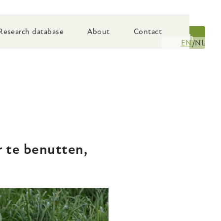
Research database
About
Contact
Search
EN
NL
 te benutten,