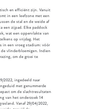
isch en efficiënt zijn. Vanuit
komt in een leefzone met een
ssen de stal en de weide af
ia een zijpad. Elke paddock
ek, wat een oppervlakte van
elkens op vrijdag. Het
s in een vroeg stadium: vóór
j de vlinderbloemigen. Indien
azing, om de groei te
09/2022, ingedeeld naar
 aangeduid met genummerde
epast om de slachtresultaten
ang van het onderzoek 14
grasland. Vanaf 29/04/2022,