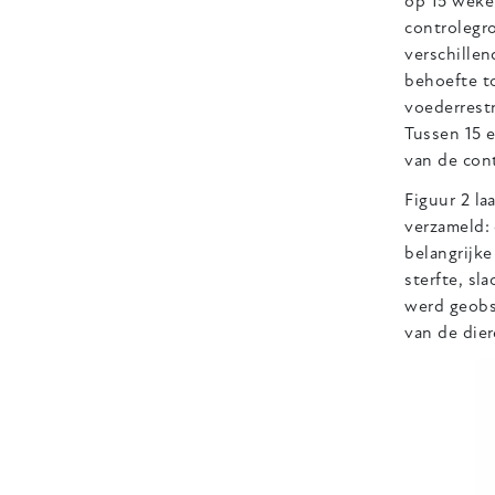
op 15 weken
controlegro
verschillen
behoefte to
voederrest
Tussen 15 
van de cont
Figuur 2 la
verzameld:
belangrijke
sterfte, sl
werd geobs
van de die