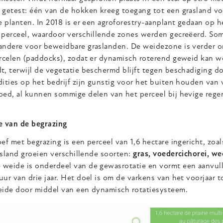
 getest: één van de hokken kreeg toegang tot een grasland vo
e planten. In 2018 is er een agroforestry-aanplant gedaan op h
 perceel, waardoor verschillende zones werden gecreëerd. So
andere voor beweidbare graslanden. De weidezone is verder o
ercelen (paddocks), zodat er dynamisch roterend geweid kan w
t, terwijl de vegetatie beschermd blijft tegen beschadiging 
ities op het bedrijf zijn gunstig voor het buiten houden van 
oed, al kunnen sommige delen van het perceel bij hevige reg
e van de begrazing
ef met begrazing is een perceel van 1,6 hectare ingericht, zoals
rasland groeien verschillende soorten:
gras, voedercichorei, we
weide is onderdeel van de gewasrotatie en vormt een aanvul
ur van drie jaar. Het doel is om de varkens van het voorjaar 
eide door middel van een dynamisch rotatiesysteem.