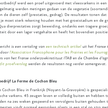
ootbedrijf werd een proef uitgevoerd met vleesvarkens in een
gelmatig werden metingen gedaan van de vegetatie (soortendi
n de dieren zelf (prestaties, gedrag). De resultaten tonen dat 
: je moet sterk rekening houden met het groeistadium en de gr
ua dierprestaties zorgt beweiding, ondanks een tragere groei
teit door een lager vetgehalte en heeft het bovendien positi
ericht is een vertaling van
een technisch artikel
uit het Franse t
 door
l'Association Francophone pour les Prairies et les Fourrag
s van het Franse onderzoekinstituut ITAB en de
Chambre d’agr
dit proefverslag
werden de resultaten nog verder samengevat.
bedrijf La Ferme de Cochon Bleu
 Cochon Bleu in Frankrijk (Noyant-la-Gravoyère) is gespecial
ische varkens. 45 zeugen leven er volledig buiten en hebben 
den na zes weken gespeend en vervolgens buiten gehouden t
fmesten vindt normaal gesproken plaats in een stal op stro met