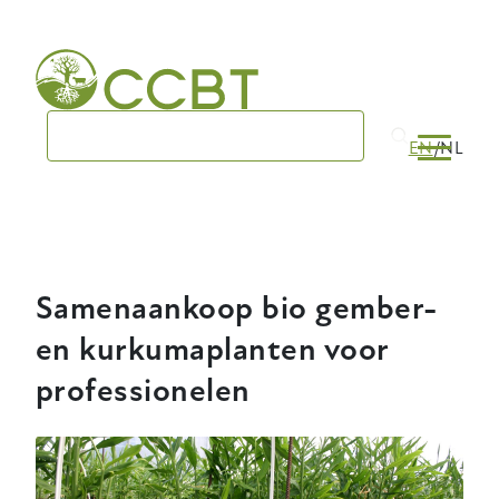
Skip
to
main
navigation
EN
NL
Samenaankoop bio gember-
en kurkumaplanten voor
professionelen