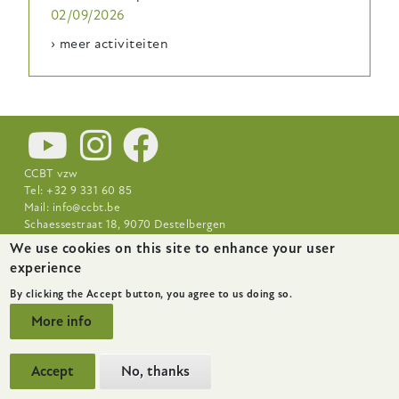
02/09/2026
› meer activiteiten
CCBT vzw
Tel: +32 9 331 60 85
Mail:
info@ccbt.be
Schaessestraat 18, 9070 Destelbergen
We use cookies on this site to enhance your user
Footer-
News
About
Research Centres
experience
menu
By clicking the Accept button, you agree to us doing so.
More info
Accept
No, thanks
website by
startx