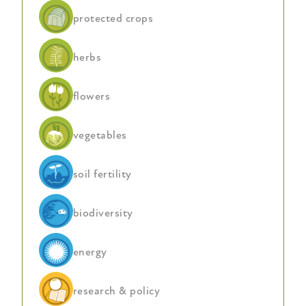
protected crops
herbs
flowers
vegetables
soil fertility
biodiversity
energy
research & policy