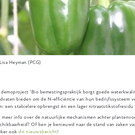
Lisa Heyman (PCG)
 demoproject ‘Bio bemestingspraktijk borgt goede waterkwalit
dvaten bieden om de N-efficiëntie van hun bedrijfssysteem ve
: een stabielere opbrengst én een lager nitraatstikstofresidu 
ag meer info over de natuurlijke mechanismen achter plantenv
chikbaarheid? Of ben je benieuwd naar de stand van zaken van 
eker ook
dit nieuwsbericht
!