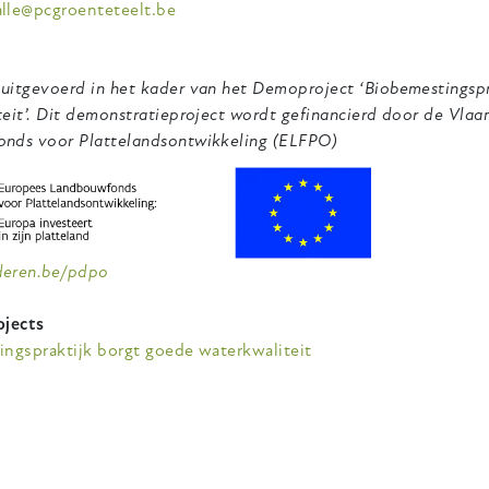
lle@pcgroenteteelt.be
uitgevoerd in het kader van het Demoproject ‘Biobemestingspr
eit’. Dit demonstratieproject wordt gefinancierd door de Vla
nds voor Plattelandsontwikkeling (ELFPO)
deren.be/pdpo
ojects
ingspraktijk borgt goede waterkwaliteit