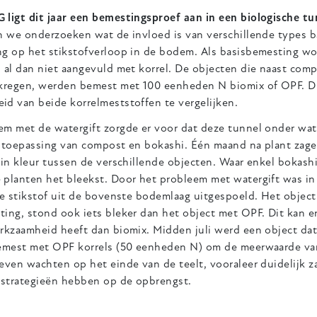
 ligt dit jaar een bemestingsproef aan in een biologische tu
en we onderzoeken wat de invloed is van verschillende types 
ng op het stikstofverloop in de bodem. Als basisbemesting w
, al dan niet aangevuld met korrel. De objecten die naast co
 kregen, werden bemest met 100 eenheden N biomix of OPF. Dit
id van beide korrelmeststoffen te vergelijken.
em met de watergift zorgde er voor dat deze tunnel onder wat
e toepassing van compost en bokashi. Één maand na plant zage
n in kleur tussen de verschillende objecten. Waar enkel bokas
 planten het bleekst. Door het probleem met watergift was in
le stikstof uit de bovenste bodemlaag uitgespoeld. Het object
ting, stond ook iets bleker dan het object met OPF. Dit kan 
rkzaamheid heeft dan biomix. Midden juli werd een object dat
bemest met OPF korrels (50 eenheden N) om de meerwaarde van
even wachten op het einde van de teelt, vooraleer duidelijk 
strategieën hebben op de opbrengst.