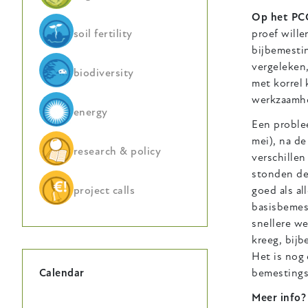
Op het PCG
soil fertility
proef will
bijbemesti
vergeleken
biodiversity
met korrel
werkzaamhe
energy
Een proble
mei), na d
research & policy
verschille
stonden de
project calls
goed als al
basisbemes
snellere we
kreeg, bij
Het is nog 
bemestings
Calendar
Meer info?