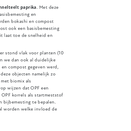
nnelteelt paprika
. Met deze
basisbemesting en
orden bokashi en compost
mpost ook een basisbemesting
 laat toe de snelheid en
er stond vlak voor planten (10
n we dan ook al duidelijke
hi en compost gegeven werd,
 deze objecten namelijk zo
 met biomix als
erop wijzen dat OPF een
 OPF korrels als startmeststof
 bijbemesting te bepalen.
zal worden welke invloed de