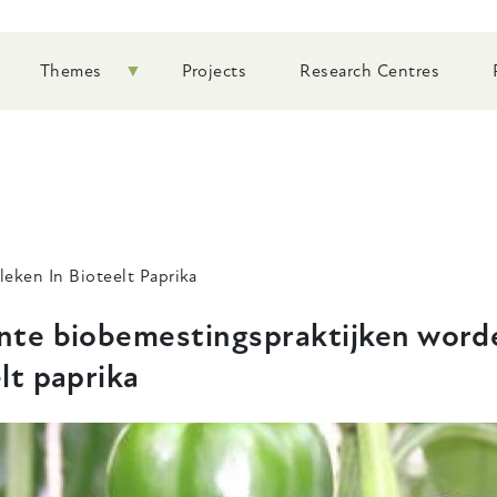
Themes
Projects
Research Centres
eken In Bioteelt Paprika
nte biobemestingspraktijken worde
lt paprika