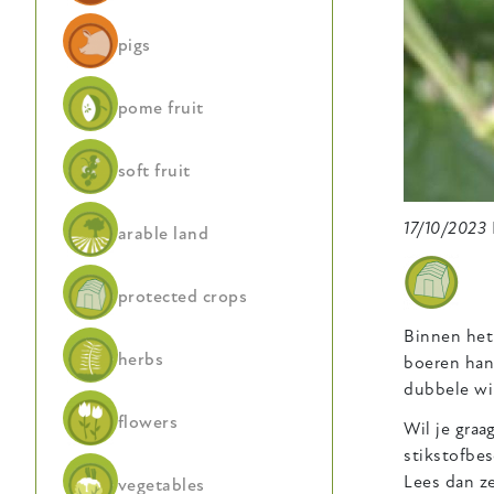
pigs
pome fruit
soft fruit
17/10/2023
arable land
protected crops
Binnen het
herbs
boeren han
dubbele win
flowers
Wil je gra
stikstofbes
Lees dan z
vegetables