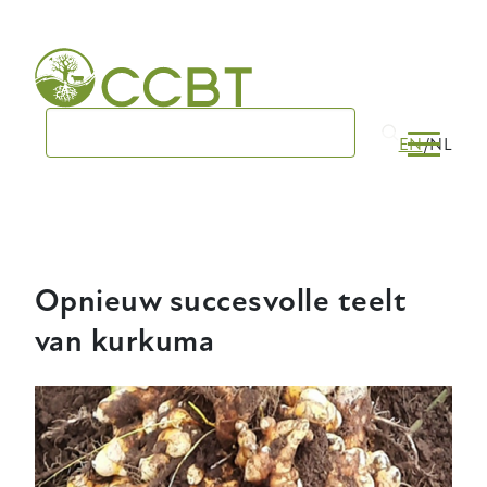
Skip
to
main
navigation
EN
NL
Opnieuw succesvolle teelt
van kurkuma