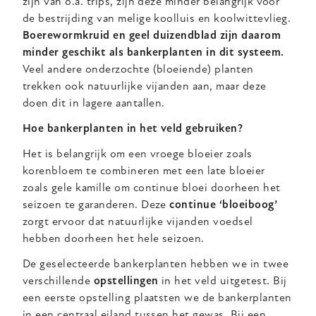
zijn van o.a. trips, zijn deze minder belangrijk voor
de bestrijding van melige koolluis en koolwittevlieg.
Boerewormkruid en geel duizendblad zijn daarom
minder geschikt als bankerplanten in dit systeem.
Veel andere onderzochte (bloeiende) planten
trekken ook natuurlijke vijanden aan, maar deze
doen dit in lagere aantallen.
Hoe bankerplanten in het veld gebruiken?
Het is belangrijk om een vroege bloeier zoals
korenbloem te combineren met een late bloeier
zoals gele kamille om continue bloei doorheen het
seizoen te garanderen. Deze
continue ‘bloeiboog’
zorgt ervoor dat natuurlijke vijanden voedsel
hebben doorheen het hele seizoen.
De geselecteerde bankerplanten hebben we in twee
verschillende
opstellingen
in het veld uitgetest. Bij
een eerste opstelling plaatsten we de bankerplanten
in een centraal eiland tussen het gewas. Bij een