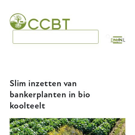
Skip
to
main
navigation
EN
NL
Slim inzetten van
bankerplanten in bio
koolteelt