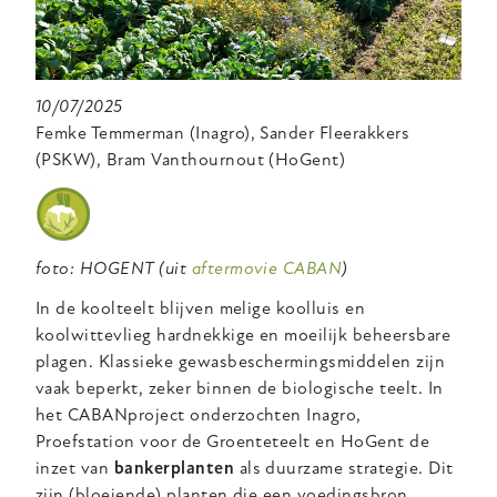
10/07/2025
Femke Temmerman (Inagro), Sander Fleerakkers
(PSKW), Bram Vanthournout (HoGent)
foto: HOGENT (uit
aftermovie CABAN
)
In de koolteelt blijven melige koolluis en
koolwittevlieg hardnekkige en moeilijk beheersbare
plagen. Klassieke gewasbeschermingsmiddelen zijn
vaak beperkt, zeker binnen de biologische teelt. In
het CABANproject onderzochten Inagro,
Proefstation voor de Groenteteelt en HoGent de
inzet van
bankerplanten
als duurzame strategie. Dit
zijn (bloeiende) planten die een voedingsbron