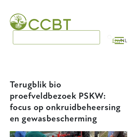
Skip
to
main
navigation
EN
NL
Terugblik bio
proefveldbezoek PSKW:
focus op onkruidbeheersing
en gewasbescherming