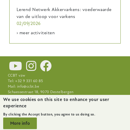
Lerend Netwerk Akkervarkens: voederwaarde
van de uitloop voor varkens
02/09/2026
› meer activiteiten
CCBT vzw
Tel: +32 9 331 60 85
Mail:
info@ccbt.be
Schaessestraat 18, 9070 Destelbergen
We use cookies on this site to enhance your user
Footer-
News
About
Research Centres
experience
menu
By clicking the Accept button, you agree to us doing so.
More info