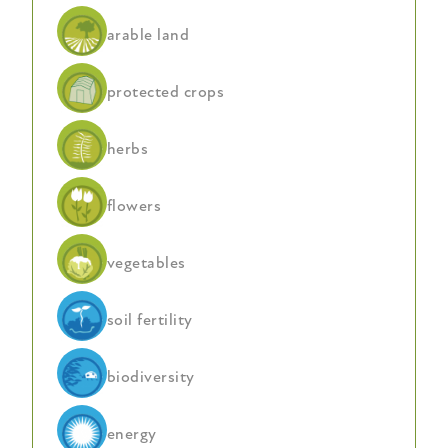
arable land
protected crops
herbs
flowers
vegetables
soil fertility
biodiversity
energy