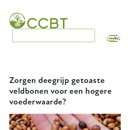
Skip
to
main
navigation
EN
NL
Zorgen deegrijp getoaste
veldbonen voor een hogere
voederwaarde?