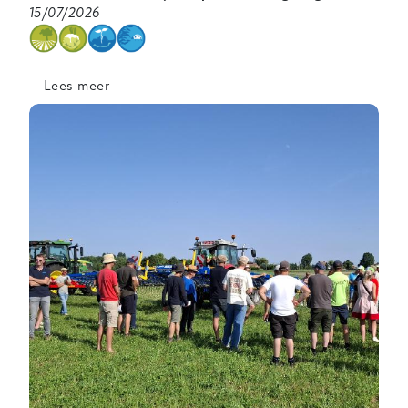
15/07/2026
categorie
Lees meer
over
Proefvelden
in
de
kijker
op
Biovelddag
Inagro