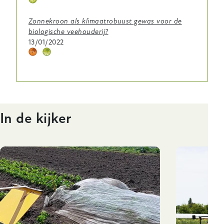
Thema
icoontje
Zonnekroon als klimaatrobuust gewas voor de
biologische veehouderij?
13/01/2022
Thema
Thema
icoontje
icoontje
In de kijker