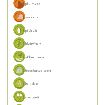
pluimvee
voor
jaren
varkens
pitfruit
kleinfruit
akkerbouw
beschutte teelt
kruiden
sierteelt