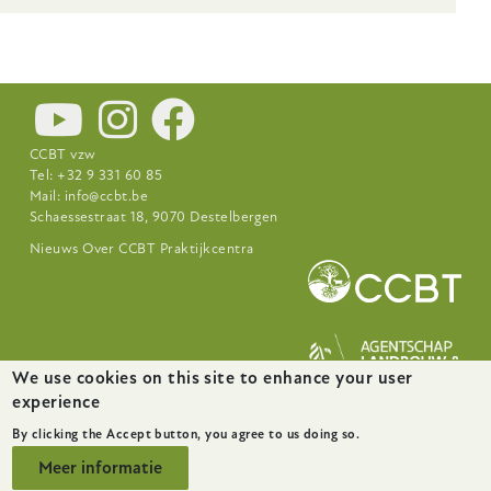
CCBT vzw
Tel: +32 9 331 60 85
Mail:
info@ccbt.be
Schaessestraat 18, 9070 Destelbergen
Footer-
Nieuws
Over CCBT
Praktijkcentra
menu
We use cookies on this site to enhance your user
experience
website door
startx
By clicking the Accept button, you agree to us doing so.
Meer informatie