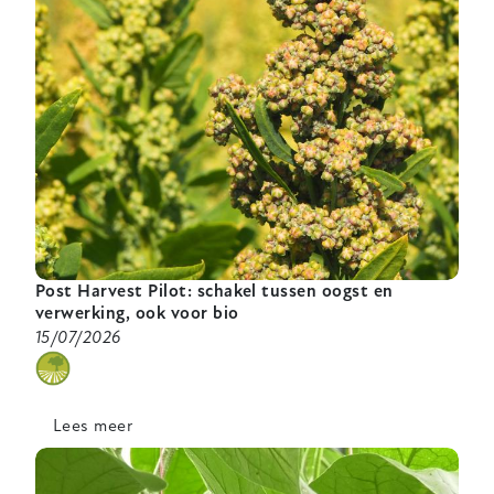
Post Harvest Pilot: schakel tussen oogst en
verwerking, ook voor bio
15/07/2026
categorie
Lees meer
over
Post
Harvest