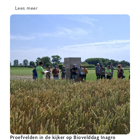
Lees meer
over
Gewascontrole
in
bio
aubergineteelt:
let
op
plagen
én
geef
nuttigen
ruimte
Proefvelden in de kijker op Biovelddag Inagro