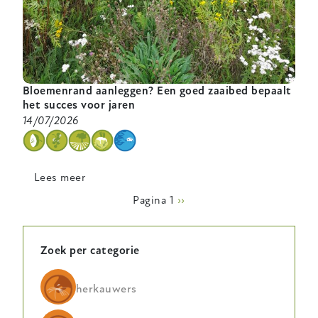
Bloemenrand aanleggen? Een goed zaaibed bepaalt
het succes voor jaren
14/07/2026
categorie
Lees meer
over
Bloemenrand
Paginering
Pagina 1
Volgende
››
aanleggen?
pagina
Een
goed
Zoek per categorie
zaaibed
bepaalt
herkauwers
het
succes